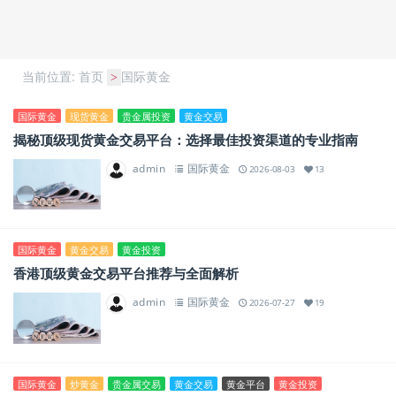
当前位置:
首页
国际黄金
>
国际黄金
现货黄金
贵金属投资
黄金交易
揭秘顶级现货黄金交易平台：选择最佳投资渠道的专业指南
admin
国际黄金
2026-08-03
13
国际黄金
黄金交易
黄金投资
香港顶级黄金交易平台推荐与全面解析
admin
国际黄金
2026-07-27
19
国际黄金
炒黄金
贵金属交易
黄金交易
黄金平台
黄金投资