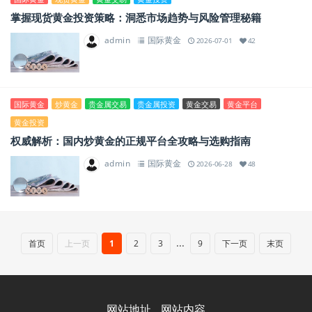
掌握现货黄金投资策略：洞悉市场趋势与风险管理秘籍
admin
国际黄金
2026-07-01
42
国际黄金
炒黄金
贵金属交易
贵金属投资
黄金交易
黄金平台
黄金投资
权威解析：国内炒黄金的正规平台全攻略与选购指南
admin
国际黄金
2026-06-28
48
...
首页
上一页
1
2
3
9
下一页
末页
网站地址
网站内容